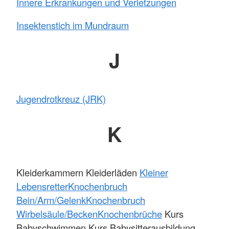
Innere Erkrankungen und Verletzungen
Insektenstich im Mundraum
J
Jugendrotkreuz (JRK)
K
Kleiderkammern Kleiderläden
Kleiner
Lebensretter
Knochenbruch
Bein/Arm/Gelenk
Knochenbruch
Wirbelsäule/Becken
Knochenbrüche
Kurs
Babyschwimmen Kurs Babysitterausbildung