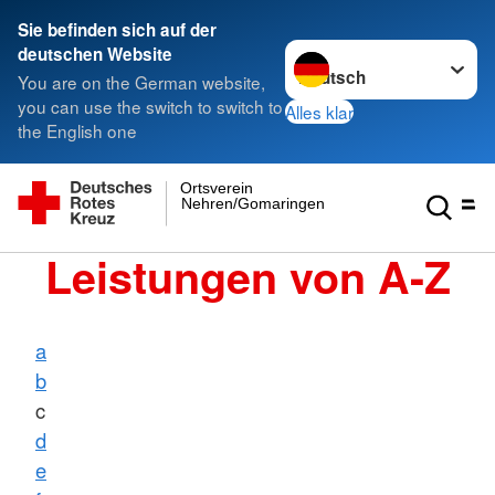
Sie befinden sich auf der
Sprache wechseln zu
deutschen Website
You are on the German website,
you can use the switch to switch to
Alles klar
the English one
Ortsverein
Nehren/Gomaringen
Leistungen von A-Z
a
b
c
d
e