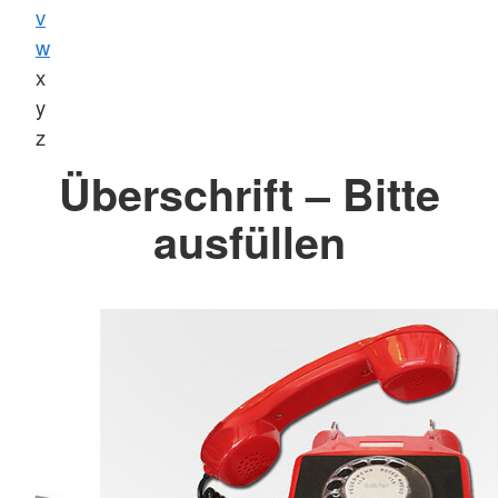
v
w
x
y
z
Überschrift – Bitte
ausfüllen