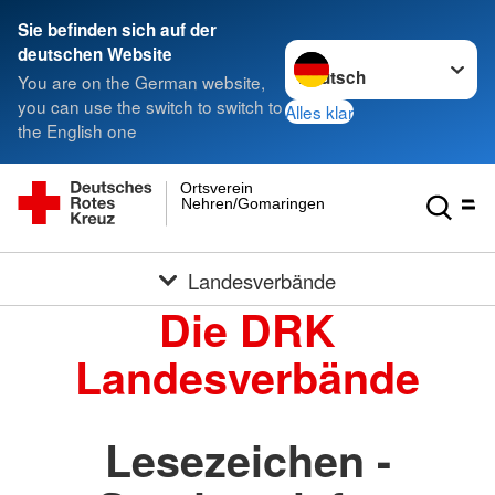
Sie befinden sich auf der
Sprache wechseln zu
deutschen Website
You are on the German website,
you can use the switch to switch to
Alles klar
the English one
Ortsverein
Nehren/Gomaringen
Landesverbände
Die DRK
Landesverbände
Lesezeichen -